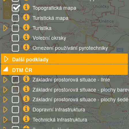
Topografická mapa
Turistická mapa
Turistika
Volební okrsky
Omezení používání pyrotechniky
Další podklady
DTM ČR
Základní prostorová situace - linie
Základní prostorová situace - plochy bare
Základní prostorová situace - plochy šedě
Dopravní infrastruktura
Technická infrastruktura
0
2
km
©
Seznam.cz, a.s.
1:57143