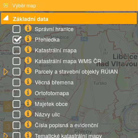
Výběr map
Přihlásit
Nabídka
Základní data
Správní hranice
Přehledka
Katastrální mapa
Katastrální mapa WMS ČR
Parcely a stavební objekty RÚIAN
Věcná břemena
Ortofotomapa
Majetek obce
Názvy ulic
Čísla popisná a evidenční
Tematické katastrální mapy